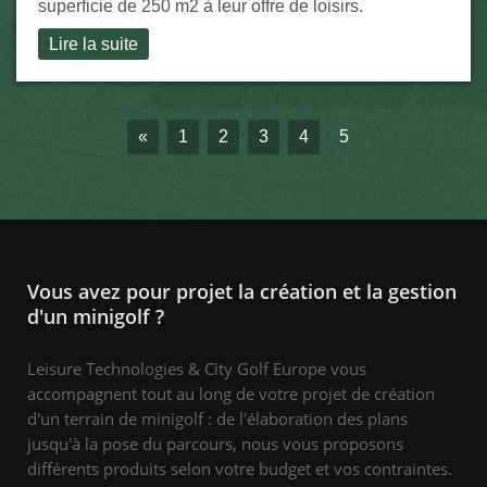
superficie de 250 m2 à leur offre de loisirs.
Lire la suite
«
1
2
3
4
5
Vous avez pour projet la création et la gestion
d'un minigolf ?
Leisure Technologies & City Golf Europe vous
accompagnent tout au long de votre projet de création
d'un terrain de minigolf : de l'élaboration des plans
jusqu'à la pose du parcours, nous vous proposons
différents produits selon votre budget et vos contraintes.